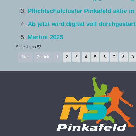
Pflichtschulcluster Pinkafeld aktiv i
Ab jetzt wird digital voll durchgestart
Martini 2025
Seite 1 von 53
Start
Zurück
1
2
3
4
5
6
7
8
9