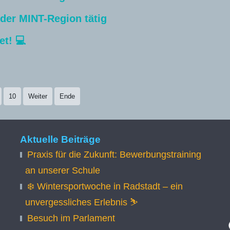
n der MINT-Region tätig
et! 💻
10
Weiter
Ende
Aktuelle Beiträge
Praxis für die Zukunft: Bewerbungstraining
an unserer Schule
❄️ Wintersportwoche in Radstadt – ein
unvergessliches Erlebnis ⛷️
Besuch im Parlament