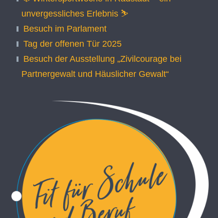
unvergessliches Erlebnis ⛷️
Besuch im Parlament
Tag der offenen Tür 2025
Besuch der Ausstellung „Zivilcourage bei
Partnergewalt und Häuslicher Gewalt“