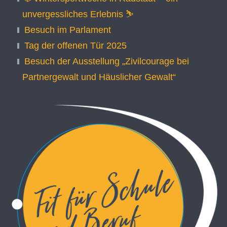
unvergessliches Erlebnis ⛷️
Besuch im Parlament
Tag der offenen Tür 2025
Besuch der Ausstellung „Zivilcourage bei
Partnergewalt und Häuslicher Gewalt“